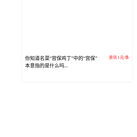
资讯 1元/条
你知道名菜“宫保鸡丁”中的“宫保”
本意指的是什么吗...