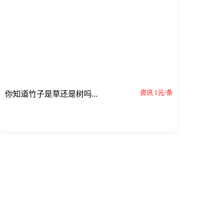
资讯 1元/条
你知道竹子是草还是树吗...