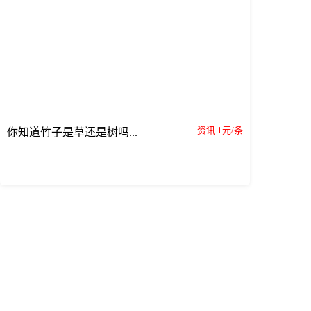
资讯 1元/条
你知道竹子是草还是树吗...