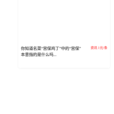
资讯 1元/条
你知道名菜“宫保鸡丁”中的“宫保”
本意指的是什么吗...