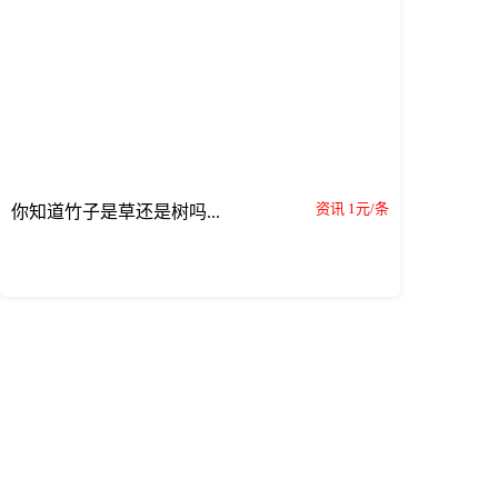
资讯 1元/条
你知道竹子是草还是树吗...