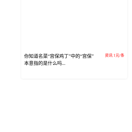
资讯 1元/条
你知道名菜“宫保鸡丁”中的“宫保”
本意指的是什么吗...