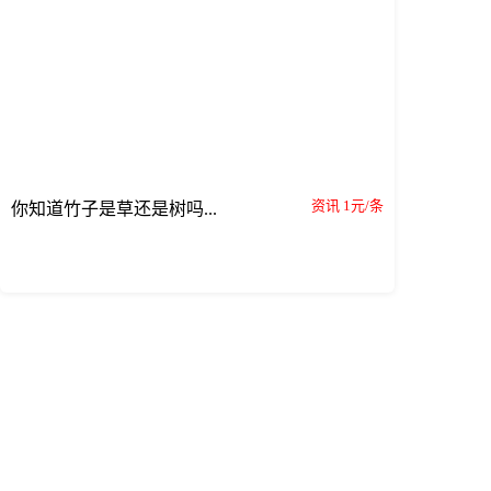
资讯 1元/条
你知道竹子是草还是树吗...