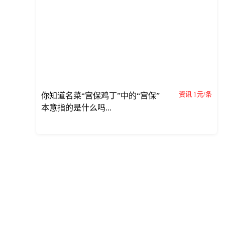
资讯 1元/条
你知道名菜“宫保鸡丁”中的“宫保”
本意指的是什么吗...