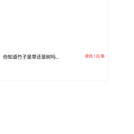
资讯 1元/条
你知道竹子是草还是树吗...