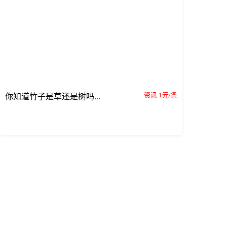
资讯 1元/条
你知道竹子是草还是树吗...