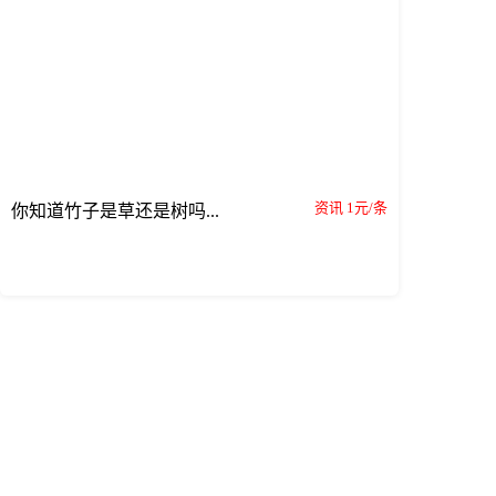
资讯 1元/条
你知道竹子是草还是树吗...