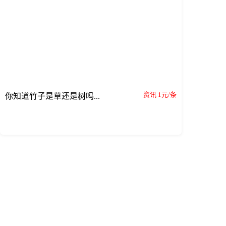
资讯 1元/条
你知道竹子是草还是树吗...