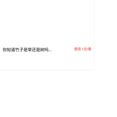
资讯 1元/条
你知道竹子是草还是树吗...