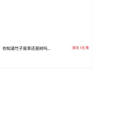
资讯 1元/条
你知道竹子是草还是树吗...