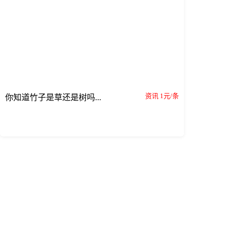
资讯 1元/条
你知道竹子是草还是树吗...