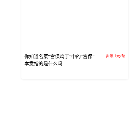
资讯 1元/条
你知道名菜“宫保鸡丁”中的“宫保”
本意指的是什么吗...