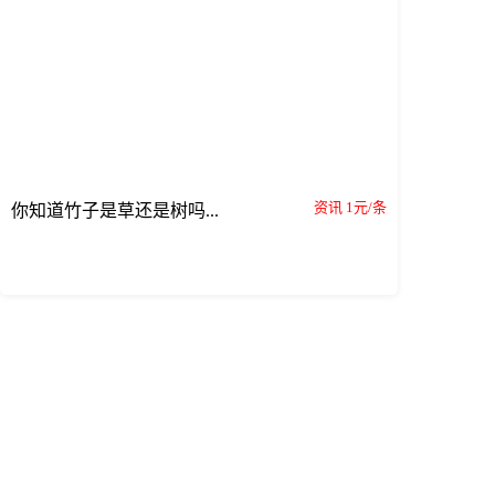
资讯 1元/条
你知道竹子是草还是树吗...