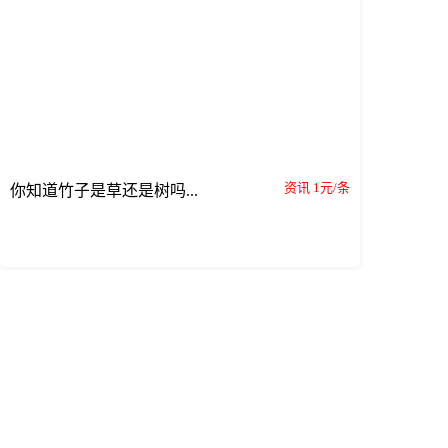
资讯 1元/条
你知道竹子是草还是树吗...