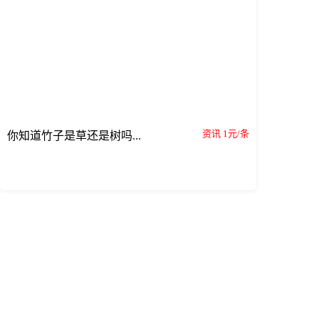
资讯 1元/条
你知道竹子是草还是树吗...