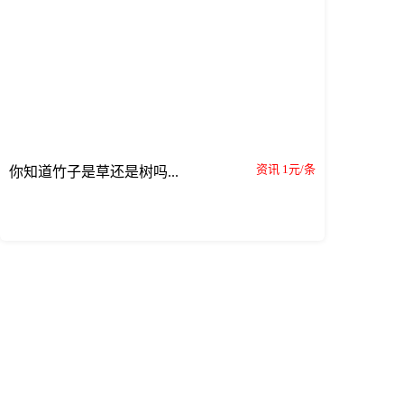
资讯 1元/条
你知道竹子是草还是树吗...