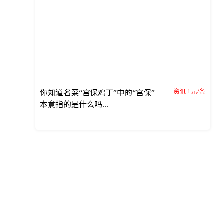
资讯 1元/条
你知道名菜“宫保鸡丁”中的“宫保”
本意指的是什么吗...