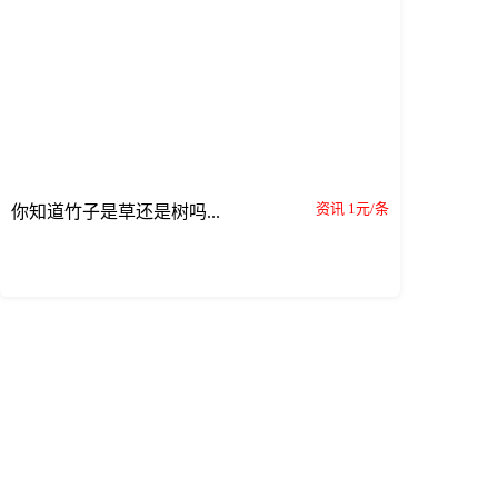
资讯 1元/条
你知道竹子是草还是树吗...