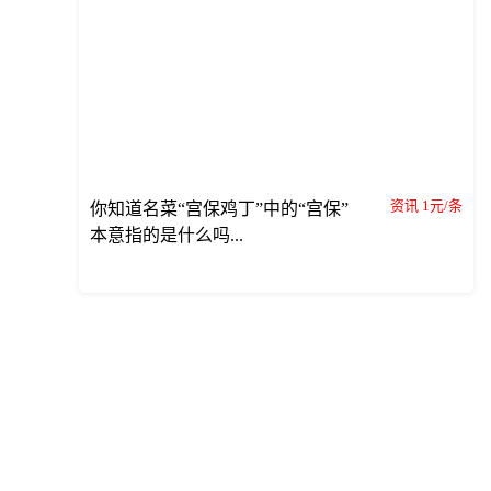
资讯 1元/条
你知道名菜“宫保鸡丁”中的“宫保”
本意指的是什么吗...