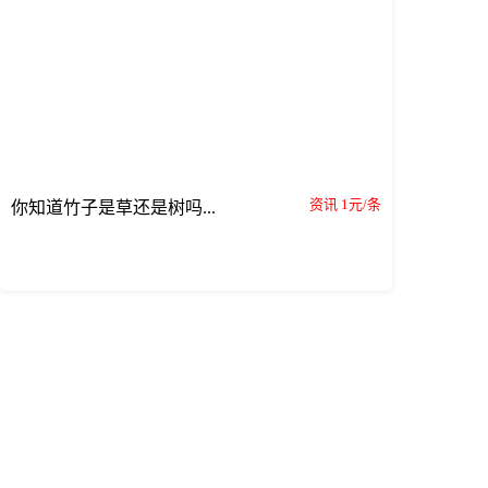
资讯 1元/条
你知道竹子是草还是树吗...