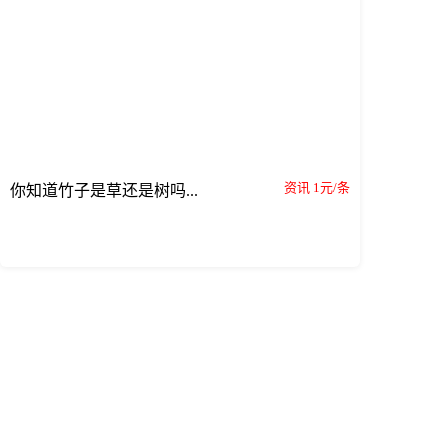
资讯 1元/条
你知道竹子是草还是树吗...