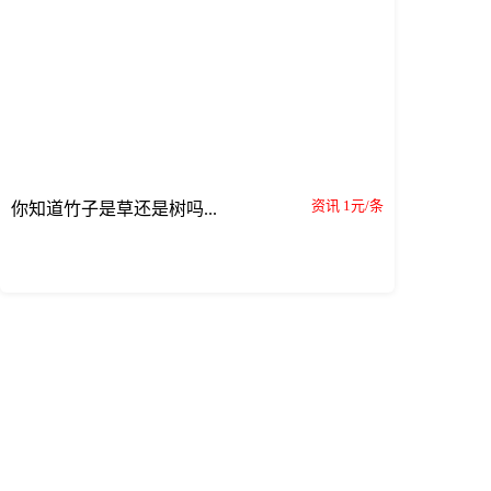
资讯 1元/条
你知道竹子是草还是树吗...