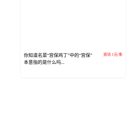
资讯 1元/条
你知道名菜“宫保鸡丁”中的“宫保”
本意指的是什么吗...