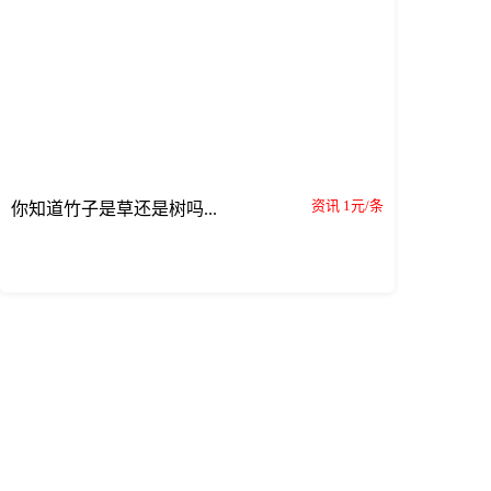
资讯 1元/条
你知道竹子是草还是树吗...