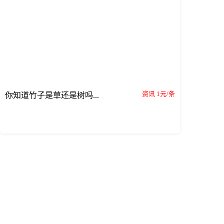
资讯 1元/条
你知道竹子是草还是树吗...