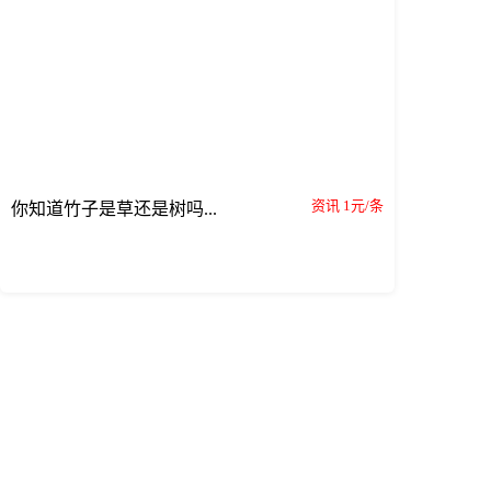
资讯 1元/条
你知道竹子是草还是树吗...