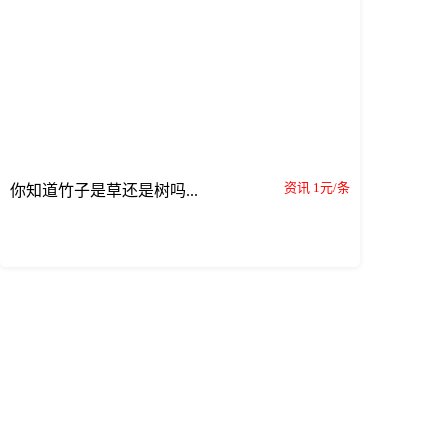
资讯 1元/条
你知道竹子是草还是树吗...