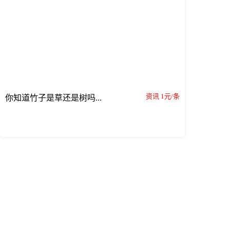
资讯 1元/条
你知道竹子是草还是树吗...